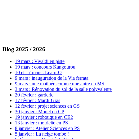
Blog 2025 / 2026
19 mars : Vivaldi en piste
19 mars : concours Kangourou
10 et 17 mars : Learn-O
9 mars : inauguration de la Via ferrata
9 mars : une matinée comme une autre en MS
3 mars : Rénovation du sol de la salle polyvalente
20 février : garderie
17 février : Mardi-Gras
12 février : projet sciences en GS
30 janvier : Monet en CP
19 janvier : robotique en CE2
13 janvier : motricité en PS
8 janvier : Atelier Sciences en PS
5 janvier : La neige tombe !