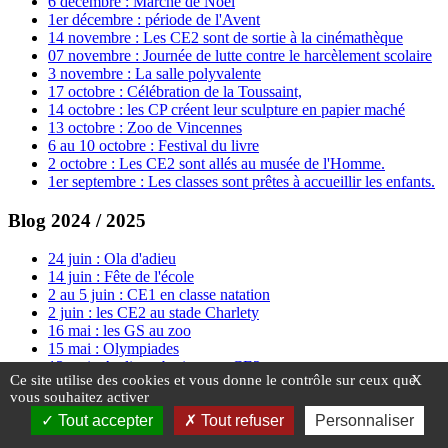
6 décembre : Marché de Noël
1er décembre : période de l'Avent
14 novembre : Les CE2 sont de sortie à la cinémathèque
07 novembre : Journée de lutte contre le harcèlement scolaire
3 novembre : La salle polyvalente
17 octobre : Célébration de la Toussaint,
14 octobre : les CP créent leur sculpture en papier maché
13 octobre : Zoo de Vincennes
6 au 10 octobre : Festival du livre
2 octobre : Les CE2 sont allés au musée de l'Homme.
1er septembre : Les classes sont prêtes à accueillir les enfants.
Blog 2024 / 2025
24 juin : Ola d'adieu
14 juin : Fête de l'école
2 au 5 juin : CE1 en classe natation
2 juin : les CE2 au stade Charlety
16 mai : les GS au zoo
15 mai : Olympiades
13 mai : Atelier robotique en CE2
Ce site utilise des cookies et vous donne le contrôle sur ceux que
X
2 mai : Atelier lithographie
vous souhaitez activer
28 avril : Atelier découverte
Tout accepter
Tout refuser
Personnaliser
11 avril : activités en classe
4 avril : Bol de riz