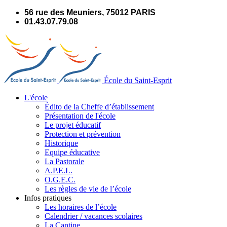
Panneau de gestion des cookies
56 rue des Meuniers, 75012 PARIS
01.43.07.79.08
École du Saint-Esprit
L'école
Édito de la Cheffe d’établissement
Présentation de l'école
Le projet éducatif
Protection et prévention
Historique
Equipe éducative
La Pastorale
A.P.E.L.
O.G.E.C.
Les règles de vie de l’école
Infos pratiques
Les horaires de l’école
Calendrier / vacances scolaires
La Cantine