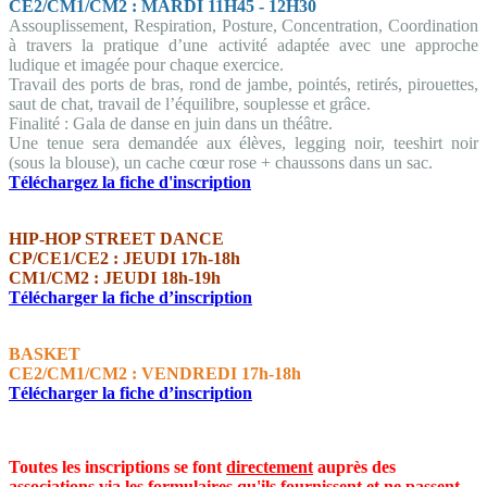
CE2/CM1/CM2 :
MARDI 11H45 - 12H30
Assouplissement, Respiration, Posture, Concentration, Coordination
à travers la pratique d’une activité adaptée avec une approche
ludique et imagée pour chaque exercice.
Travail des ports de bras, rond de jambe, pointés, retirés, pirouettes,
saut de chat, travail de l’équilibre, souplesse et grâce.
Finalité : Gala de danse en juin dans un théâtre.
Une tenue sera demandée aux élèves, legging noir, teeshirt noir
(sous la blouse), un cache cœur rose + chaussons dans un sac.
Téléchargez la fiche d'inscription
HIP-HOP STREET DANCE
CP/CE1/CE2 : JEUDI 17h-18h
CM1/CM2 : JEUDI 18h-19h
Télécharger la fiche d’inscription
BASKET
CE2/CM1/CM2 : VENDREDI 17h-18h
Télécharger la fiche d’inscription
Toutes les inscriptions se font
directement
auprès des
associations via les formulaires qu'ils fournissent et ne passent