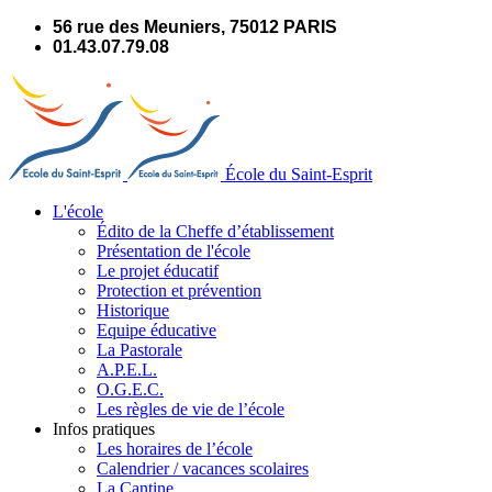
Panneau de gestion des cookies
56 rue des Meuniers, 75012 PARIS
01.43.07.79.08
École du Saint-Esprit
L'école
Édito de la Cheffe d’établissement
Présentation de l'école
Le projet éducatif
Protection et prévention
Historique
Equipe éducative
La Pastorale
A.P.E.L.
O.G.E.C.
Les règles de vie de l’école
Infos pratiques
Les horaires de l’école
Calendrier / vacances scolaires
La Cantine