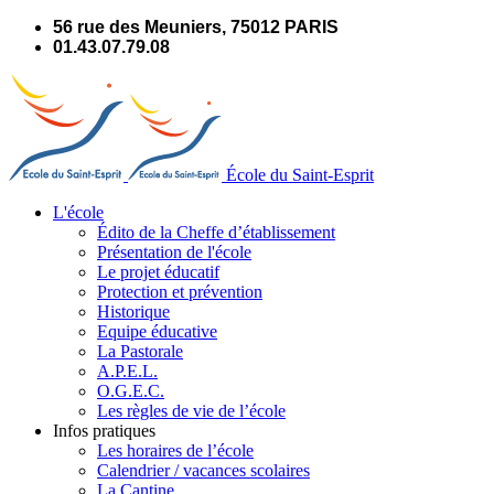
Panneau de gestion des cookies
56 rue des Meuniers, 75012 PARIS
01.43.07.79.08
École du Saint-Esprit
L'école
Édito de la Cheffe d’établissement
Présentation de l'école
Le projet éducatif
Protection et prévention
Historique
Equipe éducative
La Pastorale
A.P.E.L.
O.G.E.C.
Les règles de vie de l’école
Infos pratiques
Les horaires de l’école
Calendrier / vacances scolaires
La Cantine