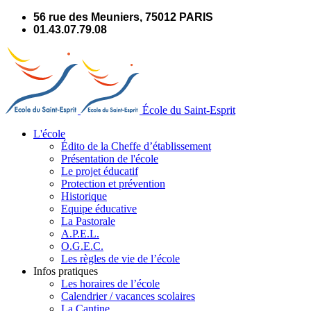
Panneau de gestion des cookies
56 rue des Meuniers, 75012 PARIS
01.43.07.79.08
École du Saint-Esprit
L'école
Édito de la Cheffe d’établissement
Présentation de l'école
Le projet éducatif
Protection et prévention
Historique
Equipe éducative
La Pastorale
A.P.E.L.
O.G.E.C.
Les règles de vie de l’école
Infos pratiques
Les horaires de l’école
Calendrier / vacances scolaires
La Cantine