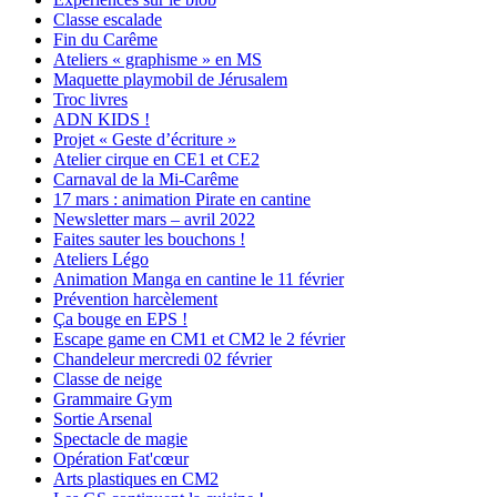
Classe escalade
Fin du Carême
Ateliers « graphisme » en MS
Maquette playmobil de Jérusalem
Troc livres
ADN KIDS !
Projet « Geste d’écriture »
Atelier cirque en CE1 et CE2
Carnaval de la Mi-Carême
17 mars : animation Pirate en cantine
Newsletter mars – avril 2022
Faites sauter les bouchons !
Ateliers Légo
Animation Manga en cantine le 11 février
Prévention harcèlement
Ça bouge en EPS !
Escape game en CM1 et CM2 le 2 février
Chandeleur mercredi 02 février
Classe de neige
Grammaire Gym
Sortie Arsenal
Spectacle de magie
Opération Fat'cœur
Arts plastiques en CM2