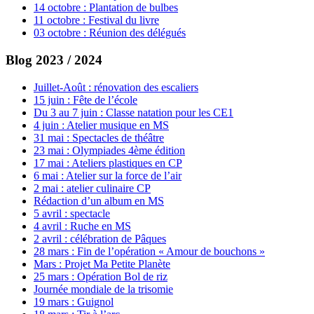
14 octobre : Plantation de bulbes
11 octobre : Festival du livre
03 octobre : Réunion des délégués
Blog 2023 / 2024
Juillet-Août : rénovation des escaliers
15 juin : Fête de l’école
Du 3 au 7 juin : Classe natation pour les CE1
4 juin : Atelier musique en MS
31 mai : Spectacles de théâtre
23 mai : Olympiades 4ème édition
17 mai : Ateliers plastiques en CP
6 mai : Atelier sur la force de l’air
2 mai : atelier culinaire CP
Rédaction d’un album en MS
5 avril : spectacle
4 avril : Ruche en MS
2 avril : célébration de Pâques
28 mars : Fin de l’opération « Amour de bouchons »
Mars : Projet Ma Petite Planète
25 mars : Opération Bol de riz
Journée mondiale de la trisomie
19 mars : Guignol