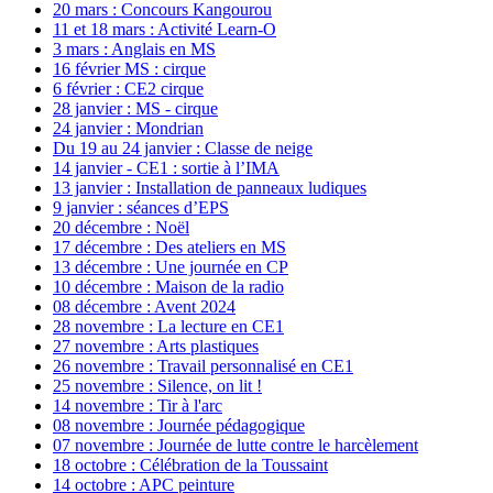
20 mars : Concours Kangourou
11 et 18 mars : Activité Learn-O
3 mars : Anglais en MS
16 février MS : cirque
6 février : CE2 cirque
28 janvier : MS - cirque
24 janvier : Mondrian
Du 19 au 24 janvier : Classe de neige
14 janvier - CE1 : sortie à l’IMA
13 janvier : Installation de panneaux ludiques
9 janvier : séances d’EPS
20 décembre : Noël
17 décembre : Des ateliers en MS
13 décembre : Une journée en CP
10 décembre : Maison de la radio
08 décembre : Avent 2024
28 novembre : La lecture en CE1
27 novembre : Arts plastiques
26 novembre : Travail personnalisé en CE1
25 novembre : Silence, on lit !
14 novembre : Tir à l'arc
08 novembre : Journée pédagogique
07 novembre : Journée de lutte contre le harcèlement
18 octobre : Célébration de la Toussaint
14 octobre : APC peinture