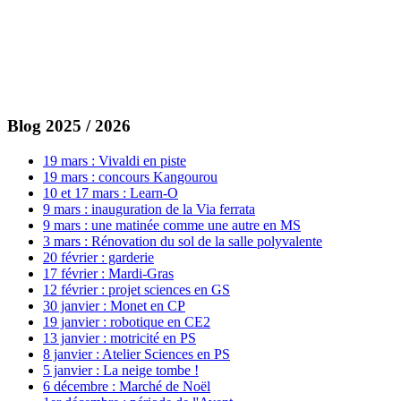
Blog 2025 / 2026
19 mars : Vivaldi en piste
19 mars : concours Kangourou
10 et 17 mars : Learn-O
9 mars : inauguration de la Via ferrata
9 mars : une matinée comme une autre en MS
3 mars : Rénovation du sol de la salle polyvalente
20 février : garderie
17 février : Mardi-Gras
12 février : projet sciences en GS
30 janvier : Monet en CP
19 janvier : robotique en CE2
13 janvier : motricité en PS
8 janvier : Atelier Sciences en PS
5 janvier : La neige tombe !
6 décembre : Marché de Noël