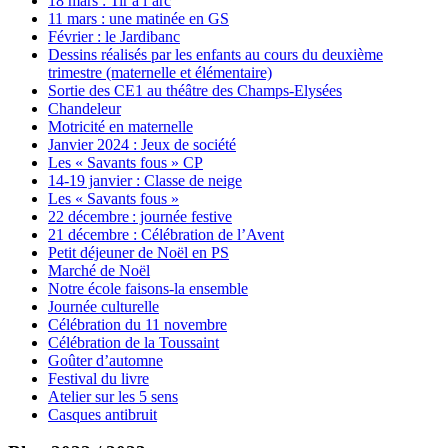
18 mars : Tir à l’arc
11 mars : une matinée en GS
Février : le Jardibanc
Dessins réalisés par les enfants au cours du deuxième
trimestre (maternelle et élémentaire)
Sortie des CE1 au théâtre des Champs-Elysées
Chandeleur
Motricité en maternelle
Janvier 2024 : Jeux de société
Les « Savants fous » CP
14-19 janvier : Classe de neige
Les « Savants fous »
22 décembre : journée festive
21 décembre : Célébration de l’Avent
Petit déjeuner de Noël en PS
Marché de Noël
Notre école faisons-la ensemble
Journée culturelle
Célébration du 11 novembre
Célébration de la Toussaint
Goûter d’automne
Festival du livre
Atelier sur les 5 sens
Casques antibruit