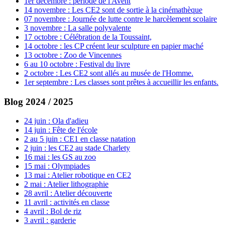
1er décembre : période de l'Avent
14 novembre : Les CE2 sont de sortie à la cinémathèque
07 novembre : Journée de lutte contre le harcèlement scolaire
3 novembre : La salle polyvalente
17 octobre : Célébration de la Toussaint,
14 octobre : les CP créent leur sculpture en papier maché
13 octobre : Zoo de Vincennes
6 au 10 octobre : Festival du livre
2 octobre : Les CE2 sont allés au musée de l'Homme.
1er septembre : Les classes sont prêtes à accueillir les enfants.
Blog 2024 / 2025
24 juin : Ola d'adieu
14 juin : Fête de l'école
2 au 5 juin : CE1 en classe natation
2 juin : les CE2 au stade Charlety
16 mai : les GS au zoo
15 mai : Olympiades
13 mai : Atelier robotique en CE2
2 mai : Atelier lithographie
28 avril : Atelier découverte
11 avril : activités en classe
4 avril : Bol de riz
3 avril : garderie