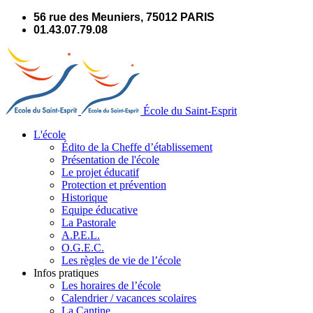
Panneau de gestion des cookies
56 rue des Meuniers, 75012 PARIS
01.43.07.79.08
École du Saint-Esprit
L'école
Édito de la Cheffe d’établissement
Présentation de l'école
Le projet éducatif
Protection et prévention
Historique
Equipe éducative
La Pastorale
A.P.E.L.
O.G.E.C.
Les règles de vie de l’école
Infos pratiques
Les horaires de l’école
Calendrier / vacances scolaires
La Cantine