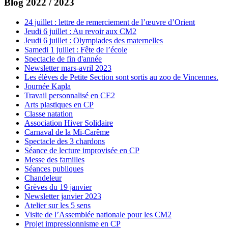
Blog 2022 / 2023
24 juillet : lettre de remerciement de l’œuvre d’Orient
Jeudi 6 juillet : Au revoir aux CM2
Jeudi 6 juillet : Olympiades des maternelles
Samedi 1 juillet : Fête de l’école
Spectacle de fin d'année
Newsletter mars-avril 2023
Les élèves de Petite Section sont sortis au zoo de Vincennes.
Journée Kapla
Travail personnalisé en CE2
Arts plastiques en CP
Classe natation
Association Hiver Solidaire
Carnaval de la Mi-Carême
Spectacle des 3 chardons
Séance de lecture improvisée en CP
Messe des familles
Séances publiques
Chandeleur
Grèves du 19 janvier
Newsletter janvier 2023
Atelier sur les 5 sens
Visite de l’Assemblée nationale pour les CM2
Projet impressionnisme en CP