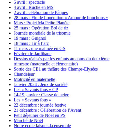
5 avril : spectacle
4 avril : Ruche en MS
2 avril : célébration de Pâques
28 mars : Fin de l’opération « Amour de bouchons »
Mars : Projet Ma Petite Planète
25 mars : Opération Bol de riz
Journée mondiale de la trisomie
19 mars : Guignol
18 mars : Tir à l’arc
11 mars : une matinée en GS
Février : le Jardibanc
Dessins réalisés par les enfants au cours du deuxième
trimestre (maternelle et élémentaire)
Sortie des CE1 au théâtre des Champs-Elysées
Chandeleur
Motricité en maternelle
Janvier 2024 : Jeux de société
Les « Savants fous » CP
14-19 janvier : Classe de neige
Les « Savants fous »
22 décembre : journée festive
21 décembre : Célébration de l’Avent
Petit déjeuner de Noël en PS
Marché de Noël
Notre école faisons-la ensemble