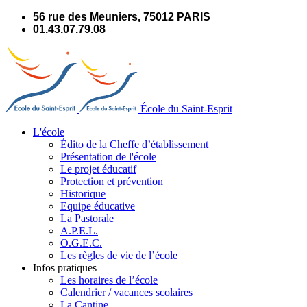
Panneau de gestion des cookies
56 rue des Meuniers, 75012 PARIS
01.43.07.79.08
École du Saint-Esprit
L'école
Édito de la Cheffe d’établissement
Présentation de l'école
Le projet éducatif
Protection et prévention
Historique
Equipe éducative
La Pastorale
A.P.E.L.
O.G.E.C.
Les règles de vie de l’école
Infos pratiques
Les horaires de l’école
Calendrier / vacances scolaires
La Cantine