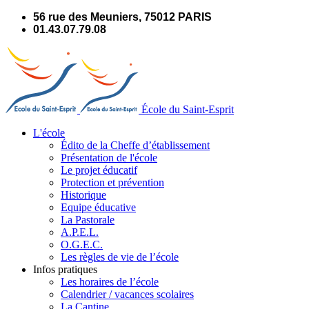
Panneau de gestion des cookies
56 rue des Meuniers, 75012 PARIS
01.43.07.79.08
École du Saint-Esprit
L'école
Édito de la Cheffe d’établissement
Présentation de l'école
Le projet éducatif
Protection et prévention
Historique
Equipe éducative
La Pastorale
A.P.E.L.
O.G.E.C.
Les règles de vie de l’école
Infos pratiques
Les horaires de l’école
Calendrier / vacances scolaires
La Cantine