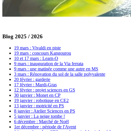
Blog 2025 / 2026
19 mars : Vivaldi en piste
19 mars : concours Kangourou
10 et 17 mars : Learn-O
9 mars : inauguration de la Via ferrata
9 mars : une matinée comme une autre en MS
3 mars : Rénovation du sol de la salle polyvalente
20 février : garderie
17 février : Mardi-Gras
12 février : projet sciences en GS
30 janvier : Monet en CP
19 janvier : robotique en CE2
13 janvier : motricité en PS
8 janvier : Atelier Sciences en PS
5 janvier : La neige tombe !
6 décembre : Marché de Noël
1er décembre : période de l'Avent