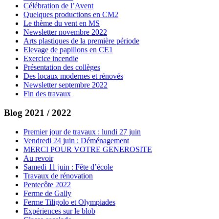
Célébration de l’Avent
Quelques productions en CM2
Le thème du vent en MS
Newsletter novembre 2022
Arts plastiques de la première période
Elevage de papillons en CE1
Exercice incendie
Présentation des collèges
Des locaux modernes et rénovés
Newsletter septembre 2022
Fin des travaux
Blog 2021 / 2022
Premier jour de travaux : lundi 27 juin
Vendredi 24 juin : Déménagement
MERCI POUR VOTRE GENEROSITE
Au revoir
Samedi 11 juin : Fête d’école
Travaux de rénovation
Pentecôte 2022
Ferme de Gally
Ferme Tiligolo et Olympiades
Expériences sur le blob