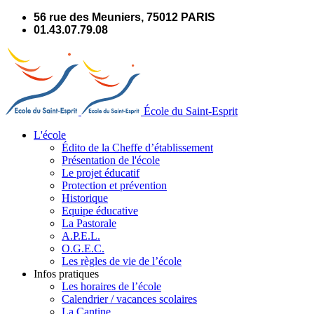
Panneau de gestion des cookies
56 rue des Meuniers, 75012 PARIS
01.43.07.79.08
École du Saint-Esprit
L'école
Édito de la Cheffe d’établissement
Présentation de l'école
Le projet éducatif
Protection et prévention
Historique
Equipe éducative
La Pastorale
A.P.E.L.
O.G.E.C.
Les règles de vie de l’école
Infos pratiques
Les horaires de l’école
Calendrier / vacances scolaires
La Cantine