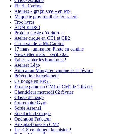
Classe escalade
Fin du Carême
Ateliers « graphisme » en MS
Maquette playmobil de Jérusalem
Troc livres
ADN KIDS !
Projet « Geste d’écriture »
Atelier cirque en CE1 et CE2
Carnaval de la Mi-Carême
17 mars : animation Pirate en cantine
Newsletter mars – avril 2022
Faites sauter les bouchons !
Ateliers Légo
Animation Manga en cantine le 11 février
Prévention harcèlement
Ça bouge en EPS !
Escape game en CM1 et CM2 le 2 février
Chandeleur mercredi 02 février
Classe de neige
Grammaire Gym
Sortie Arsenal
Spectacle de magie
Opération Fat'cœur
Arts plastiques en CM2
Les GS continuent la cuisine !