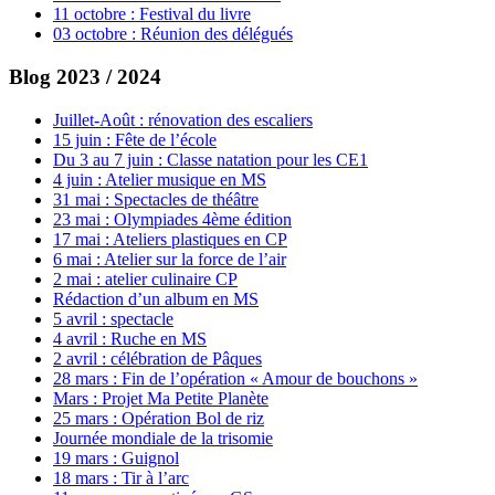
11 octobre : Festival du livre
03 octobre : Réunion des délégués
Blog 2023 / 2024
Juillet-Août : rénovation des escaliers
15 juin : Fête de l’école
Du 3 au 7 juin : Classe natation pour les CE1
4 juin : Atelier musique en MS
31 mai : Spectacles de théâtre
23 mai : Olympiades 4ème édition
17 mai : Ateliers plastiques en CP
6 mai : Atelier sur la force de l’air
2 mai : atelier culinaire CP
Rédaction d’un album en MS
5 avril : spectacle
4 avril : Ruche en MS
2 avril : célébration de Pâques
28 mars : Fin de l’opération « Amour de bouchons »
Mars : Projet Ma Petite Planète
25 mars : Opération Bol de riz
Journée mondiale de la trisomie
19 mars : Guignol
18 mars : Tir à l’arc