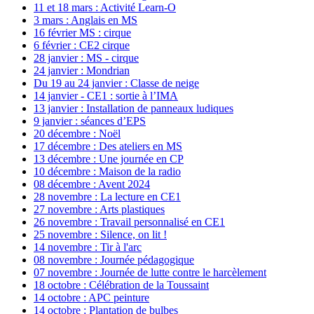
11 et 18 mars : Activité Learn-O
3 mars : Anglais en MS
16 février MS : cirque
6 février : CE2 cirque
28 janvier : MS - cirque
24 janvier : Mondrian
Du 19 au 24 janvier : Classe de neige
14 janvier - CE1 : sortie à l’IMA
13 janvier : Installation de panneaux ludiques
9 janvier : séances d’EPS
20 décembre : Noël
17 décembre : Des ateliers en MS
13 décembre : Une journée en CP
10 décembre : Maison de la radio
08 décembre : Avent 2024
28 novembre : La lecture en CE1
27 novembre : Arts plastiques
26 novembre : Travail personnalisé en CE1
25 novembre : Silence, on lit !
14 novembre : Tir à l'arc
08 novembre : Journée pédagogique
07 novembre : Journée de lutte contre le harcèlement
18 octobre : Célébration de la Toussaint
14 octobre : APC peinture
14 octobre : Plantation de bulbes