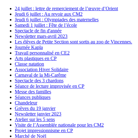
24 juillet : lettre de remerciement de l’œuvre d’Orient
Jeudi 6 juillet : Au revoir aux CM2
Jeudi 6 juillet : Olympiades des maternelles
Samedi 1 juillet : Fête de l’école
Spectacle de fin d'année
Newsletter mars-avril 2023
Les élèves de Petite Section sont sortis au zoo de Vincennes.
Journée Kapla
Travail personnalisé en CE2
Arts plastiques en CP
Classe natation
Association Hiver Solidaire
Carnaval de la Mi-Carême
Spectacle des 3 chardons
Séance de lecture improvisée en CP
Messe des familles
Séances publiques
Chandeleur
Grèves du 19 janvier
Newsletter janvier 2023
Atelier sur les 5 sens
Visite de l’Assemblée nationale pour les CM2
Projet impressionnisme en CP
Marché de Noël