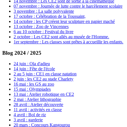
14 novembre : Les CE2 sont de sortie à la cinémathèque
07 novembre : Journée de lutte contre le harcèlement scolaire
3 novembre : La salle polyvalente
17 octobre : Célébration de la Toussaint,
14 octobre : les CP créent leur sculpture en papier maché
13 octobre : Zoo de Vincennes
6 au 10 octobre : Festival du livre
2 octobre : Les CE2 sont allés au musée de l'Homme.
1er septembre : Les classes sont prêtes à accueillir les enfants.
Blog 2024 / 2025
24 juin : Ola d'adieu
14 juin : Fête de l'école
2 au 5 juin : CE1 en classe natation
2 juin : les CE2 au stade Charlety
16 mai : les GS au zoo
15 mai : Olympiades
13 mai : Atelier robotique en CE2
2 mai : Atelier lithographie
28 avril : Atelier découverte
11 avril : activités en classe
4 avril : Bol de riz
3 avril : garderie
20 mars : Concours Kangourou