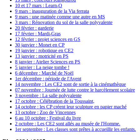
10 et 17 mars : Learn-O
9 mars : inauguration de la Via ferrata
9 mars : une matinée comme une autre en MS
3 mars : Rénovation du sol de la salle polyvalente
20 février : garderie
17 février : Mardi-Gras
12 février : projet sciences en GS
30 janvier : Monet en CP
19 janvier : robotique en CE2
13 janvier : motricité en PS
8 janvier : Atelier Sciences en PS
5 janvier : La neige tombe !
6 décembre : Marché de Noël
1er décembre : période de l'Avent
14 novembre : Les CE2 sont de sortie à la cinémathèque
07 novembre : Journée de lutte contre le harcèlement scolaire
3 novembre : La salle polyvalente
17 octobre : Célébration de la Toussaint,
14 octobre : les CP créent leur sculpture en papier maché
13 octobre : Zoo de Vincennes
6 au 10 octobre : Festival du livre
2 octobre : Les CE2 sont allés au musée de l'Homme.
1er septembre : Les classes sont prêtes à accueillir les enfants.