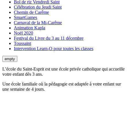
Bol de riz Vendredi Saint
Célébration du Jeudi Saint
Chemin de Carême
SmartGames
Carnaval de la Mi-Carême
Animation Kapla
Noël 2020
Festival du Livre du 3 au 11 décembre
Toussaint
Intervention Learn-O pour toutes les classes
empty
L’école du Saint-Esprit est une école privée catholique qui accueille
votre enfant dès 3 ans.
Une école familiale où la pédagogie est adaptée à votre enfant sur
une semaine de 4 jours.
Téléphone:
01.43.07.79.08
Horaires du secrétariat
Lundi, mardi, jeudi, vendredi
de 8h00 à 9h00