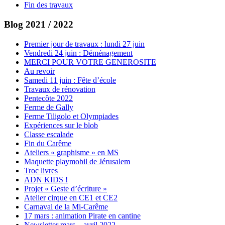
Fin des travaux
Blog 2021 / 2022
Premier jour de travaux : lundi 27 juin
Vendredi 24 juin : Déménagement
MERCI POUR VOTRE GENEROSITE
Au revoir
Samedi 11 juin : Fête d’école
Travaux de rénovation
Pentecôte 2022
Ferme de Gally
Ferme Tiligolo et Olympiades
Expériences sur le blob
Classe escalade
Fin du Carême
Ateliers « graphisme » en MS
Maquette playmobil de Jérusalem
Troc livres
ADN KIDS !
Projet « Geste d’écriture »
Atelier cirque en CE1 et CE2
Carnaval de la Mi-Carême
17 mars : animation Pirate en cantine
Newsletter mars – avril 2022