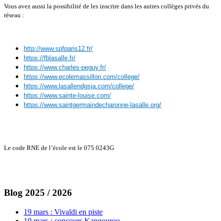
Vous avez aussi la possibilité de les inscrire dans les autres collèges privés du
réseau :
http://www.spfparis12.fr/
https://fblasalle.fr/
https://www.charles-peguy.fr/
https://www.ecolemassillon.com/college/
https://www.lasallendgsja.com/college/
https://www.sainte-louise.com/
https://www.saintgermaindecharonne-lasalle.org/
Le code RNE de l’école est le 075 0243G
Blog 2025 / 2026
19 mars : Vivaldi en piste
19 mars : concours Kangourou