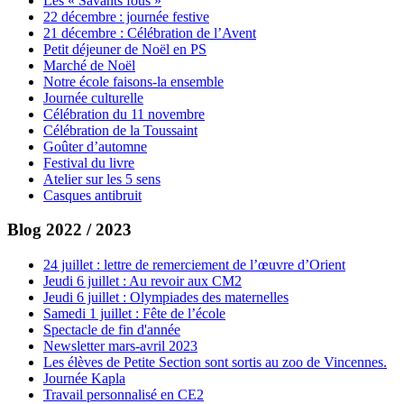
Les « Savants fous »
22 décembre : journée festive
21 décembre : Célébration de l’Avent
Petit déjeuner de Noël en PS
Marché de Noël
Notre école faisons-la ensemble
Journée culturelle
Célébration du 11 novembre
Célébration de la Toussaint
Goûter d’automne
Festival du livre
Atelier sur les 5 sens
Casques antibruit
Blog 2022 / 2023
24 juillet : lettre de remerciement de l’œuvre d’Orient
Jeudi 6 juillet : Au revoir aux CM2
Jeudi 6 juillet : Olympiades des maternelles
Samedi 1 juillet : Fête de l’école
Spectacle de fin d'année
Newsletter mars-avril 2023
Les élèves de Petite Section sont sortis au zoo de Vincennes.
Journée Kapla
Travail personnalisé en CE2