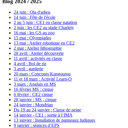
Blog 2024 / 2025
24 juin : Ola d'adieu
14 juin : Fête de l'école
2 au 5 juin : CE1 en classe natation
2 juin : les CE2 au stade Charlety
16 mai : les GS au zoo
15 mai : Olympiades
13 mai : Atelier robotique en CE2
2 mai : Atelier lithographie
28 avril : Atelier découverte
11 avril : activités en classe
4 avril : Bol de riz
3 avril : garderie
20 mars : Concours Kangourou
11 et 18 mars : Activité Learn-O
3 mars : Anglais en MS
16 février MS : cirque
6 février : CE2 cirque
28 janvier : MS - cirque
24 janvier : Mondrian
Du 19 au 24 janvier : Classe de neige
14 janvier - CE1 : sortie à l’IMA
13 janvier : Installation de panneaux ludiques
9 janvier : séances d’EPS