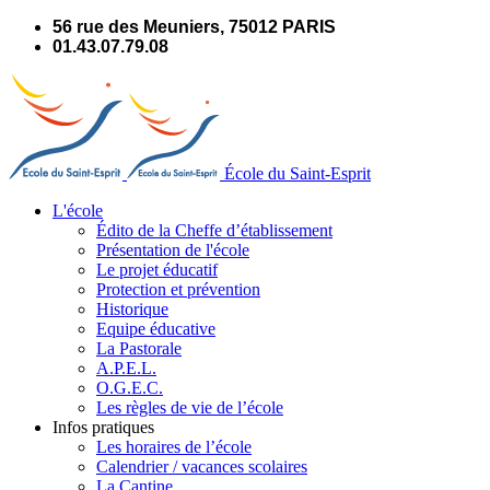
Panneau de gestion des cookies
56 rue des Meuniers, 75012 PARIS
01.43.07.79.08
École du Saint-Esprit
L'école
Édito de la Cheffe d’établissement
Présentation de l'école
Le projet éducatif
Protection et prévention
Historique
Equipe éducative
La Pastorale
A.P.E.L.
O.G.E.C.
Les règles de vie de l’école
Infos pratiques
Les horaires de l’école
Calendrier / vacances scolaires
La Cantine