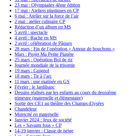
23 mai : Olympiades 4ème édition
17 mai : Ateliers plastiques en CP
6 mai : Atelier sur la force de l’air
2 mai : atelier culinaire CP
Rédaction d’un album en MS
5 avril : spectacle
4 avril : Ruche en MS
2 avril : célébration de Pâques
28 mars : Fin de l’opération « Amour de bouchons »
Mars : Projet Ma Petite Planète
25 mars : Opération Bol de riz
Journée mondiale de la trisomie
19 mars : Guignol
18 mars : Tir à l’arc
11 mars : une matinée en GS
Février : le Jardibanc
Dessins réalisés par les enfants au cours du deuxième
trimestre (maternelle et élémentaire)
Sortie des CE1 au théâtre des Champs-Elysées
Chandeleur
Motricité en maternelle
Janvier 2024 : Jeux de société
Les « Savants fous » CP
14-19 janvier : Classe de neige