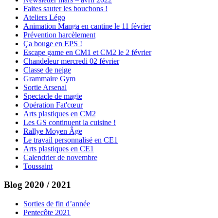
Faites sauter les bouchons !
Ateliers Légo
Animation Manga en cantine le 11 février
Prévention harcèlement
Ça bouge en EPS !
Escape game en CM1 et CM2 le 2 février
Chandeleur mercredi 02 février
Classe de neige
Grammaire Gym
Sortie Arsenal
Spectacle de magie
Opération Fat'cœur
Arts plastiques en CM2
Les GS continuent la cuisine !
Rallye Moyen Âge
Le travail personnalisé en CE1
Arts plastiques en CE1
Calendrier de novembre
Toussaint
Blog 2020 / 2021
Sorties de fin d’année
Pentecôte 2021