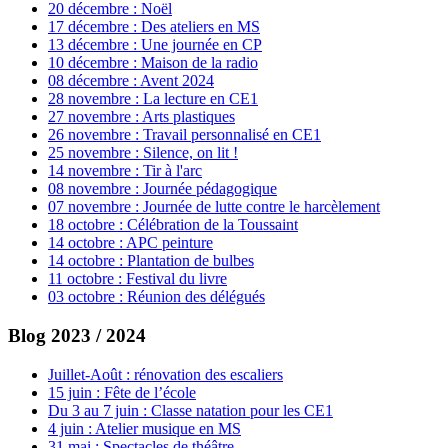
20 décembre : Noël
17 décembre : Des ateliers en MS
13 décembre : Une journée en CP
10 décembre : Maison de la radio
08 décembre : Avent 2024
28 novembre : La lecture en CE1
27 novembre : Arts plastiques
26 novembre : Travail personnalisé en CE1
25 novembre : Silence, on lit !
14 novembre : Tir à l'arc
08 novembre : Journée pédagogique
07 novembre : Journée de lutte contre le harcèlement
18 octobre : Célébration de la Toussaint
14 octobre : APC peinture
14 octobre : Plantation de bulbes
11 octobre : Festival du livre
03 octobre : Réunion des délégués
Blog 2023 / 2024
Juillet-Août : rénovation des escaliers
15 juin : Fête de l’école
Du 3 au 7 juin : Classe natation pour les CE1
4 juin : Atelier musique en MS
31 mai : Spectacles de théâtre